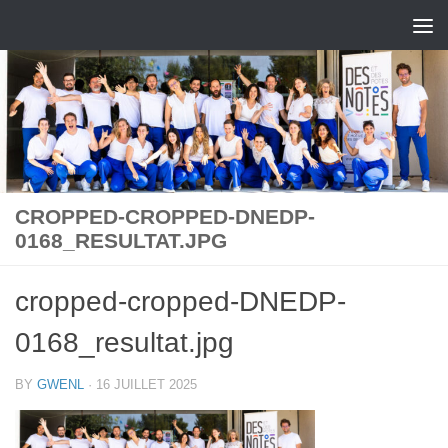
Skip to content
CROPPED-CROPPED-DNEDP-
0168_RESULTAT.JPG
cropped-cropped-DNEDP-
0168_resultat.jpg
BY
GWENL
·
16 JUILLET 2025