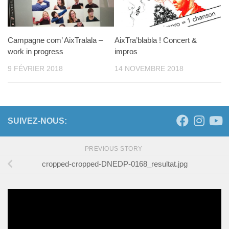
Campagne com’ AixTralala –
AixTra’blabla ! Concert &
work in progress
impros
9 FÉVRIER 2018
14 NOVEMBRE 2018
SUIVEZ-NOUS:
PREVIOUS STORY
cropped-cropped-DNEDP-0168_resultat.jpg