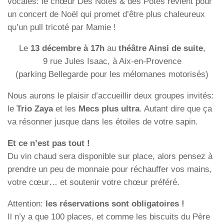
vocales: le chœur Des Notes & des Potes revient pour
un concert de Noël qui promet d’être plus chaleureux
qu’un pull tricoté par Mamie !
Le
13 décembre à 17h
au
théâtre Ainsi de suite
,
9 rue Jules Isaac, à Aix-en-Provence
(parking Bellegarde pour les mélomanes motorisés)
Nous aurons le plaisir d’accueillir deux groupes invités:
le
Trio Zaya
et les
Mecs plus ultra
. Autant dire que ça
va résonner jusque dans les étoiles de votre sapin.
Et ce n’est pas tout !
Du vin chaud sera disponible sur place, alors pensez à
prendre un peu de monnaie pour réchauffer vos mains,
votre cœur… et soutenir votre chœur préféré.
Attention:
les réservations sont obligatoires !
Il n’y a que 100 places, et comme les biscuits du Père