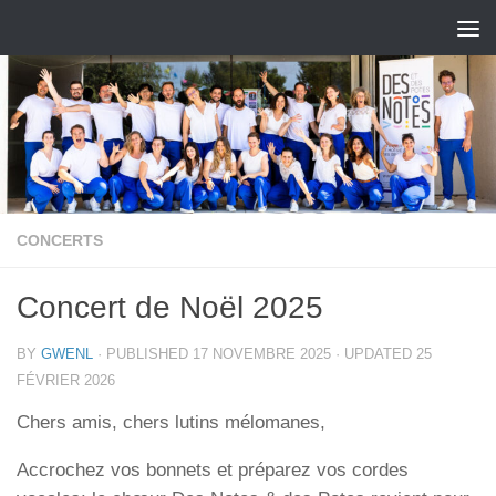
Skip to content
CONCERTS
Concert de Noël 2025
BY
GWENL
· PUBLISHED
17 NOVEMBRE 2025
· UPDATED
25
FÉVRIER 2026
Chers amis, chers lutins mélomanes,
Accrochez vos bonnets et préparez vos cordes