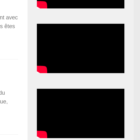
nt avec
s êtes
du
que,