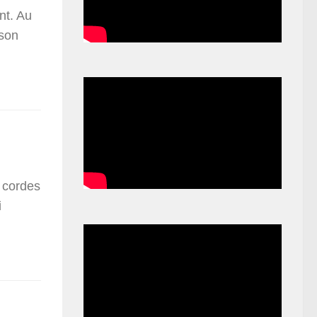
nt. Au
 son
 cordes
i