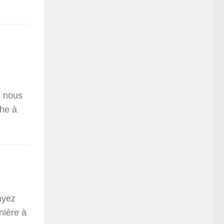
e nous
che à
ayez
nière à