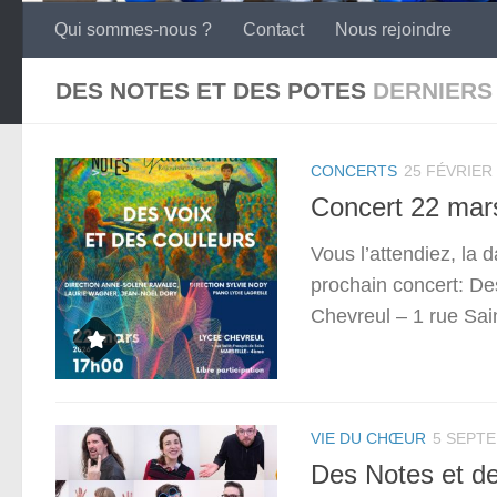
Qui sommes-nous ?
Contact
Nous rejoindre
DES NOTES ET DES POTES
DERNIERS
CONCERTS
25 FÉVRIER
Concert 22 mars
Vous l’attendiez, la
prochain concert: D
Chevreul – 1 rue Sain
VIE DU CHŒUR
5 SEPT
Des Notes et de