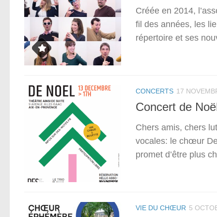
Créée en 2014, l’ass
fil des années, les l
répertoire et ses nou
CONCERTS
17 NOVEMB
Concert de Noë
Chers amis, chers l
vocales: le chœur De
promet d’être plus cha
VIE DU CHŒUR
5 OCTO