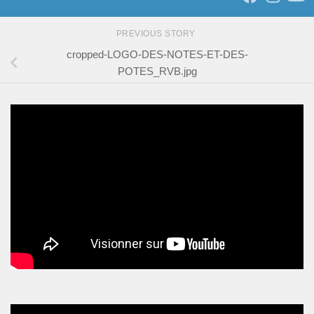
PREVIOUS STORY
cropped-LOGO-DES-NOTES-ET-DES-
POTES_RVB.jpg