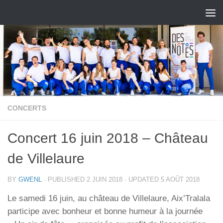
Skip to content
CONCERTS
Concert 16 juin 2018 – Château
de Villelaure
BY
GWENL
· PUBLISHED
2 JUIN 2018
· UPDATED
5 AOÛT 2018
Le samedi 16 juin, au château de Villelaure, Aix’Tralala
participe avec bonheur et bonne humeur à la journée