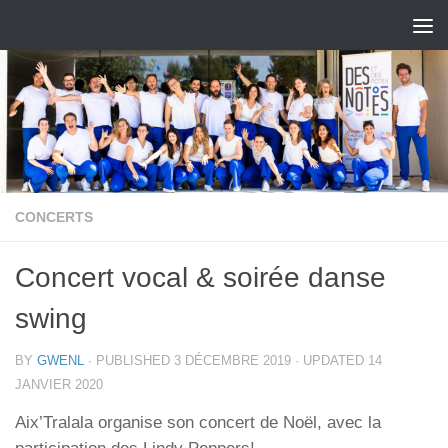
Skip to content
CONCERTS
Concert vocal & soirée danse
swing
BY
GWENL
· PUBLISHED
3 DÉCEMBRE 2019
· UPDATED
14
JANVIER 2020
Aix’Tralala organise son concert de Noël, avec la